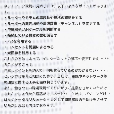
ネットワーク環境の見直しには、以下のようなポイントがありま
す。
・ルーターやモデムの再起動や規格の確認をする
・ルーターの置き場所や周波数帯（チャンネル）を変更する
・中継器やLANケーブルを利用する
・接続している機器の数を減らす
・Pv6を利用する
・コンセントを綺麗にまとめる
・光回線を利用する
これらの方法によって、インターネットの速度や安定性を向上させ
ることができます。
見直しポイントを読んで「
何を言っているのかわからない・・・
」
という方は是非ご相談ください。当社は、
電話やネットワーク等
の通信に関する工事を請け負っています
。
より、働きやすい職場環境づくりにぜひご提案をさせていただけ
ませんでしょうか？電話だけ、ネットワークだけ、パソコンだけで
はな
くトータルソリューションとして問題解決の手助けをさせて
いただければ
と考えております。