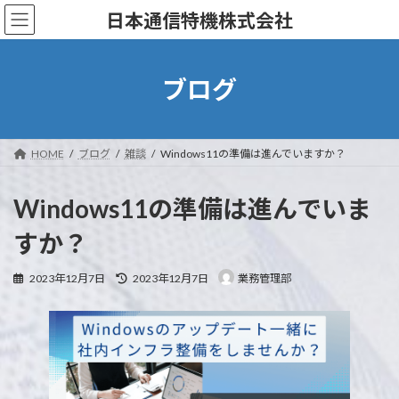
コ
ナ
日本通信特機株式会社
ン
ビ
テ
ゲ
ン
ー
ツ
シ
ブログ
へ
ョ
ス
ン
キ
に
ッ
移
HOME
ブログ
雑談
Windows11の準備は進んでいますか？
プ
動
Windows11の準備は進んでいま
すか？
最
2023年12月7日
2023年12月7日
業務管理部
終
更
新
日
時
: