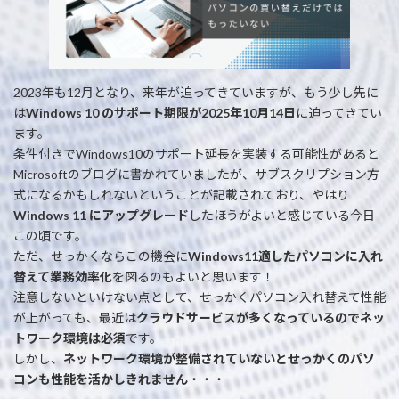
2023年も12月となり、来年が迫ってきていますが、もう少し先に
は
Windows 10 のサポート期限が2025年10月14日
に迫ってきてい
ます。
条件付きでWindows10のサポート延長を実装する可能性があると
Microsoftのブログに書かれていましたが、サブスクリプション方
式になるかもしれないということが記載されており、やはり
Windows 11 にアップグレード
したほうがよいと感じている今日
この頃です。
ただ、せっかくならこの機会に
Windows11適したパソコンに入れ
替えて業務効率化
を図るのもよいと思います！
注意しないといけない点として、せっかくパソコン入れ替えて性能
が上がっても、最近は
クラウドサービスが多くなっているのでネッ
トワーク環境は必須
です。
しかし、
ネットワーク環境が整備されていないとせっかくのパソ
コンも性能を活かしきれません
・・・