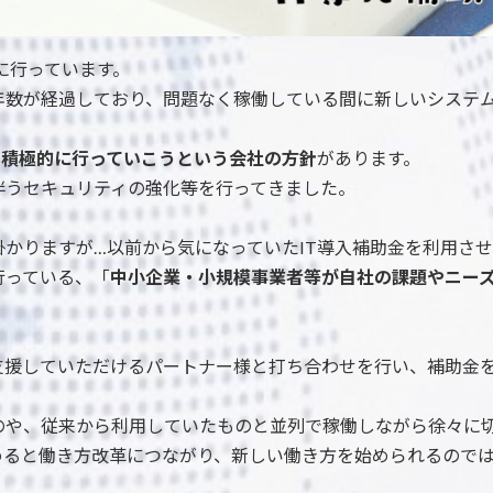
に行っています。
年数が経過しており、問題なく稼働している間に新しいシステ
を積極的に行っていこうという会社の方針
があります。
伴うセキュリティの強化等を行ってきました。
かりますが…以前から気になっていたIT導入補助金を利用さ
行っている、「
中小企業・小規模事業者等が自社の課題やニーズ
支援していただけるパートナー様と打ち合わせを行い、補助金
のや、従来から利用していたものと並列で稼働しながら徐々に
めると働き方改革につながり、新しい働き方を始められるので