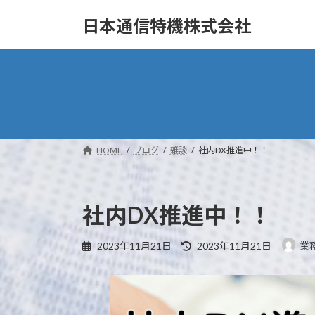
コ
ナ
日本通信特機株式会社
ン
ビ
テ
ゲ
ン
ー
ツ
シ
へ
ョ
ス
ン
キ
に
ッ
移
HOME
ブログ
雑談
社内DX推進中！！
プ
動
社内DX推進中！！
最
2023年11月21日
2023年11月21日
業
終
更
新
日
時