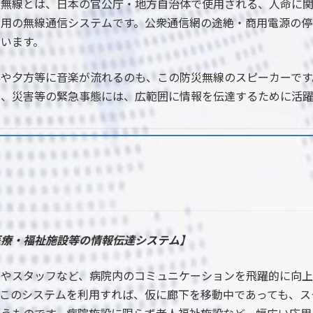
災無線とは、日本の官公庁・地方自治体で使用される、人命に
専用の無線通信システムです。公衆通信網の途絶・商用電源の停
ています。
昼や夕方等に音楽が流れるのも、この防災無線のスピーカーです
が、災害等の緊急事態には、広範囲に情報を伝達するために活躍
医療・福祉施設等の情報伝達システム】
療やスタッフなど、病院内のコミュニケーションを飛躍的に向上
。このシステムを利用すれば、仮に廊下を移動中であっても、ス