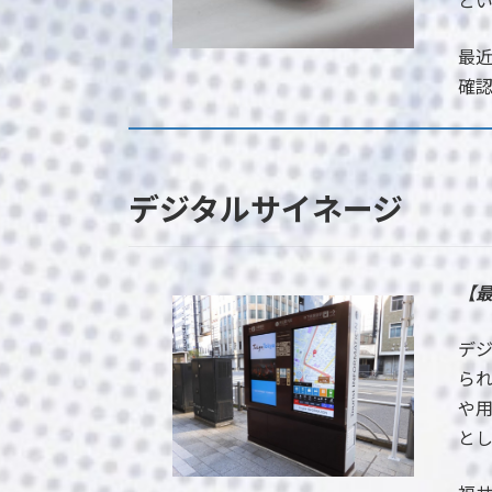
と
最
確
デジタルサイネージ
【
デ
ら
や
と