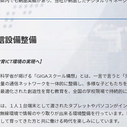
井県内でも納品実績があり、当社が納品したデジタルサイネー
。
通信設備整備
育ICT環境の実現へ】
科学省が掲げる「GIGAスクール構想」とは、一言で言うと「
容量の通信ネットワークを一体的に整備し、多様な子どもたち
別最適化された創造性を育む教育を、全国の学校現場で持続的に
社は、１人１台端末として渡されたタブレットやパソコンがイ
、無線環境で情報のやり取りが出来る環境整備を行っています。
用して育ってきた方と共に働ける時代を楽しみにしています。