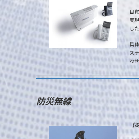
目
実
し
具
ス
わ
防災無線
【