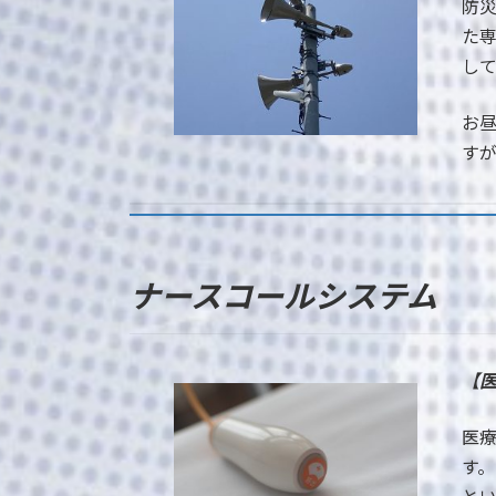
防
た
し
お
す
ナースコールシステム
【
医
す