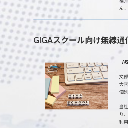
福
ん
GIGAスクール向け無線
【教
文部
大
個
当
り
利