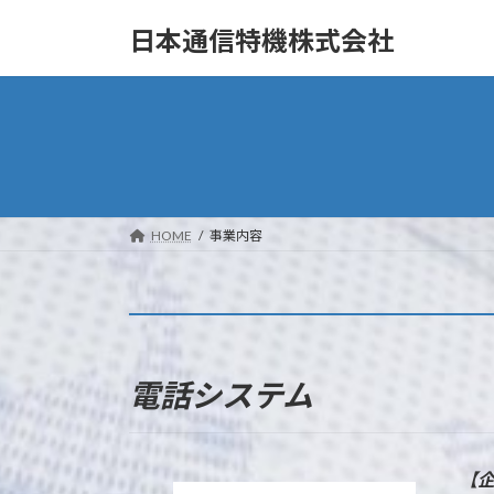
コ
ナ
日本通信特機株式会社
ン
ビ
テ
ゲ
ン
ー
ツ
シ
へ
ョ
ス
ン
キ
に
ッ
移
HOME
事業内容
プ
動
電話システム
【