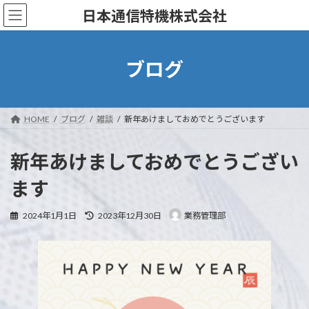
コ
ナ
日本通信特機株式会社
ン
ビ
テ
ゲ
ン
ー
ツ
シ
ブログ
へ
ョ
ス
ン
キ
に
ッ
移
HOME
ブログ
雑談
新年あけましておめでとうございます
プ
動
新年あけましておめでとうござい
ます
最
2024年1月1日
2023年12月30日
業務管理部
終
更
新
日
時
: