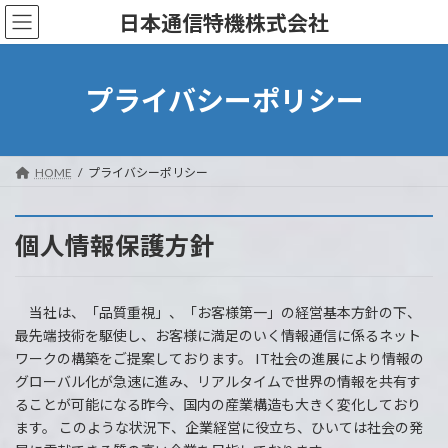
コ
ナ
日本通信特機株式会社
ン
ビ
テ
ゲ
ン
ー
ツ
シ
プライバシーポリシー
へ
ョ
ス
ン
キ
に
ッ
移
HOME
プライバシーポリシー
プ
動
個人情報保護方針
当社は、「品質重視」、「お客様第一」の経営基本方針の下、
最先端技術を駆使し、お客様に満足のいく情報通信に係るネット
ワークの構築をご提案しております。 IT社会の進展により情報の
グローバル化が急速に進み、リアルタイムで世界の情報を共有す
ることが可能になる昨今、国内の産業構造も大きく変化しており
ます。 このような状況下、企業経営に役立ち、ひいては社会の発