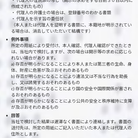
・ 代理人の住民票の写し（開示の求めをする日前３０日以内に
作成されたもの）
・ 代理人の弁護士の場合は、登録番号のわかる書類
・ 代理人を示す旨の委任状
（本人または代理人を証明する書類に、本籍地が明示されてい
る場合は、消去していただいて結構です）
例外事項
所定の用紙により受付け、本人確認、代理人確認ができたとき
は、当社内で検討しますが、次の場合は開示等の求めに応じら
れない場合があります。
a) 存否が明らかになることにより本人または第三者の生命、身
体、財産に危害が及ぶおそれのあるもの
b) 存否が明らかになることにより違法又は不当な行為を助長
し、又は誘発するおそれのあるもの
c) 存否が明らかになることにより国の安全や国際関係が害され
るおそれのあるもの
d) 存否が明らかになることにより公共の安全と秩序維持に支障
が及ぶおそれのあるもの
回答
当社で検討した結果は遅滞なく書面により連絡します。書面の
送付先は、所定の用紙にご記入いただいた本人または代理人の
住所とします。