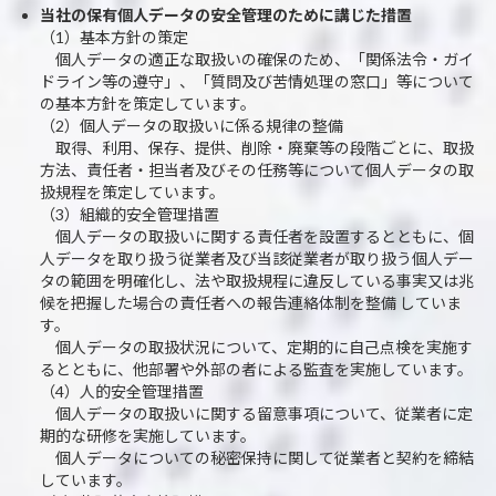
当社の保有個人データの安全管理のために講じた措置
（1）基本方針の策定
個人データの適正な取扱いの確保のため、「関係法令・ガイ
ドライン等の遵守」、「質問及び苦情処理の窓口」等について
の基本方針を策定しています。
（2）個人データの取扱いに係る規律の整備
取得、利用、保存、提供、削除・廃棄等の段階ごとに、取扱
方法、責任者・担当者及びその任務等について個人データの取
扱規程を策定しています。
（3）組織的安全管理措置
個人データの取扱いに関する責任者を設置するとともに、個
人データを取り扱う従業者及び当該従業者が取り扱う個人デー
タの範囲を明確化し、法や取扱規程に違反している事実又は兆
候を把握した場合の責任者への報告連絡体制を整備 していま
す。
個人データの取扱状況について、定期的に自己点検を実施す
るとともに、他部署や外部の者による監査を実施しています。
（4）人的安全管理措置
個人データの取扱いに関する留意事項について、従業者に定
期的な研修を実施しています。
個人データについての秘密保持に関して従業者と契約を締結
しています。