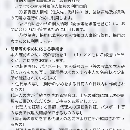
b) 個人情報保護管理者 取締役社長
c) すべての開示対象個人情報の利用目的
① 顧客個人情報（仕入先、取引先）は、業務連絡及び業務
の円滑な遂行のために利用します。
② お問い合わせの個人情報（開示等請求者を含む）は、お
問い合わせに回答するために利用します。
③ 従業者、採用応募者の個人情報は人事給与管理、採用選
考のために利用します。
開示等の求めに応じる手続き
本人確認のため、次の書類を１．（１）とともにご郵送いただ
くか、ご持参をお願いします。
・ 運転免許証、パスポート、個人番号カード等の写真で本人確
認できるものの写し（開示等の求めをする本人の名前および住
所が確認されているもの）
・ 住民票の写し（開示の求めをする日前３０日以内に作成され
たもの）
代理人の方が手続きをされる場合は、上記の種類に加え次の書
類もご郵送いただくか、ご持参をお願いします。
・ 代理人を証明する書類、代理人の運転免許証、パスポート等
の写真で代理人確認ができるものの写し
（開示等の求めをする代理人の名前および住所が確認されてい
るもの）