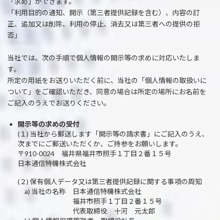
「求め」ができます。
「利用目的の通知、開示（第三者提供記録を含む）、内容の訂
正、追加又は削除、利用の停止、消去又は第三者への提供の拒
否」
当社では、次の手順で個人情報の開示等の求めに対応いたしま
す。
所定の用紙をお送りいただく前に、当社の「個人情報の取扱いに
ついて」をご確認いただき、同意の場合は所定の場所にお名前を
ご記入のうえでお送りください。
開示等の求めの受付
(１) 当社から郵送します「開示等の請求書」にご記入のうえ、
次までにご郵送いただくか、ご持参をお願いします。
〒910-0024 福井県福井市照手１丁目２番１５号
日本通信特機株式会社
(２) 保有個人データ又は第三者提供記録に関する事項の周知
a) 当社の名称 日本通信特機株式会社
福井市照手１丁目２番１５号
代表取締役 十河 元太郎