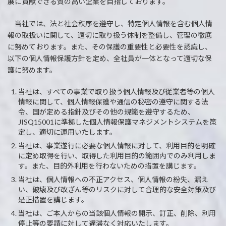
展に貢献できる質の高い企業を目指しております。
当社では、法と社会秩序を遵守し、特定個人情報を含む個人情
報の取扱いに関して、適切に取り扱う体制を整備し、管理の徹底
に努めております。また、その保護の重要性と必要性を認識し、
以下の個人情報保護方針を定め、全社員が一体となって適切な保
護に努めます。
当社は、すべての事業で取り扱う個人情報及び従業者等の個人
情報に関して、個人情報保護や通信の秘密の遵守に関する法
令、国が定める指針及びその他の規範を遵守するため、
JISQ15001に準拠した個人情報保護マネジメントシステムを策
定し、適切に運用いたします。
当社は、事業遂行に必要な個人情報に対して、利用目的を明確
に定め取得を行い、取得した利用目的の範囲内でのみ利用しま
す。また、目的外利用を行わないための措置を講じます。
当社は、個人情報への不正アクセス、個人情報の紛失、漏え
い、破壊及び改ざん等のリスクに対して合理的な安全対策及び
是正措置を講じます。
当社は、ご本人からの当該個人情報の開示、訂正、削除、利用
停止等の要請に対して遅滞なく対応いたします。