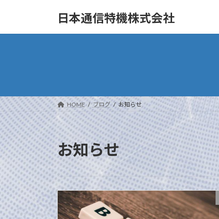
コ
ナ
日本通信特機株式会社
ン
ビ
テ
ゲ
ン
ー
ツ
シ
へ
ョ
ス
ン
キ
に
ッ
移
HOME
ブログ
お知らせ
プ
動
お知らせ