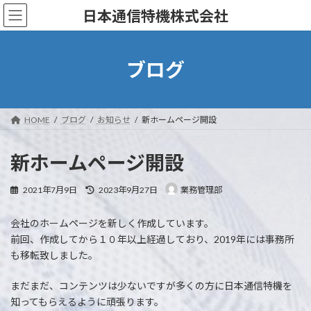
コ
ナ
日本通信特機株式会社
ン
ビ
テ
ゲ
ン
ー
ツ
シ
ブログ
へ
ョ
ス
ン
キ
に
ッ
移
HOME
ブログ
お知らせ
新ホームページ開設
プ
動
新ホームページ開設
最
2021年7月9日
2023年9月27日
業務管理部
終
更
会社のホームページを新しく作成しています。
新
日
前回、作成してから１０年以上経過しており、2019年には事務所
時
も移転致しました。
:
まだまだ、コンテンツは少ないですが多くの方に日本通信特機を
知ってもらえるように頑張ります。