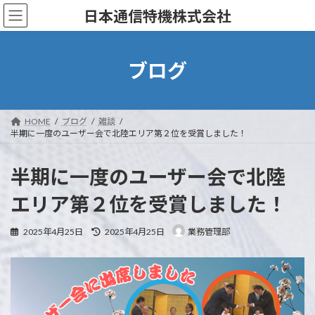
コ
ナ
日本通信特機株式会社
ン
ビ
テ
ゲ
ン
ー
ツ
シ
ブログ
へ
ョ
ス
ン
キ
に
ッ
移
HOME
ブログ
雑談
プ
動
半期に一度のユーザー会で北陸エリア第２位を受賞しました！
半期に一度のユーザー会で北陸
エリア第２位を受賞しました！
最
2025年4月25日
2025年4月25日
業務管理部
終
更
新
日
時
: