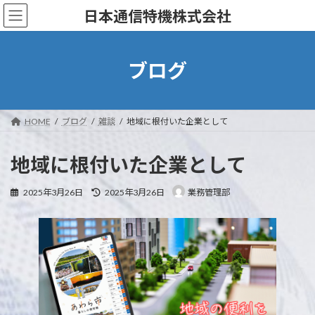
コ
ナ
日本通信特機株式会社
ン
ビ
テ
ゲ
ン
ー
ツ
シ
ブログ
へ
ョ
ス
ン
キ
に
ッ
移
HOME
ブログ
雑談
地域に根付いた企業として
プ
動
地域に根付いた企業として
最
2025年3月26日
2025年3月26日
業務管理部
終
更
新
日
時
: