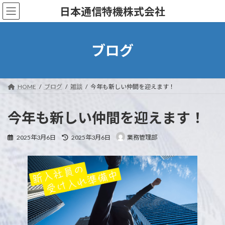
コ
ナ
日本通信特機株式会社
ン
ビ
テ
ゲ
ン
ー
ツ
シ
ブログ
へ
ョ
ス
ン
キ
に
ッ
移
HOME
ブログ
雑談
今年も新しい仲間を迎えます！
プ
動
今年も新しい仲間を迎えます！
最
2025年3月6日
2025年3月6日
業務管理部
終
更
新
日
時
: