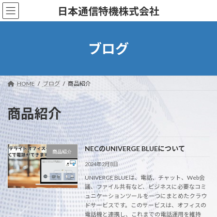
コ
ナ
日本通信特機株式会社
ン
ビ
テ
ゲ
ン
ー
ツ
シ
ブログ
へ
ョ
ス
ン
キ
に
ッ
移
HOME
ブログ
商品紹介
プ
動
商品紹介
NECのUNIVERGE BLUEについて
商品紹介
2024年2月8日
UNIVERGE BLUEは、電話、チャット、Web会
議、ファイル共有など、ビジネスに必要なコミ
ュニケーションツールを一つにまとめたクラウ
ドサービスです。このサービスは、オフィスの
電話機と連携し、これまでの電話運用を維持