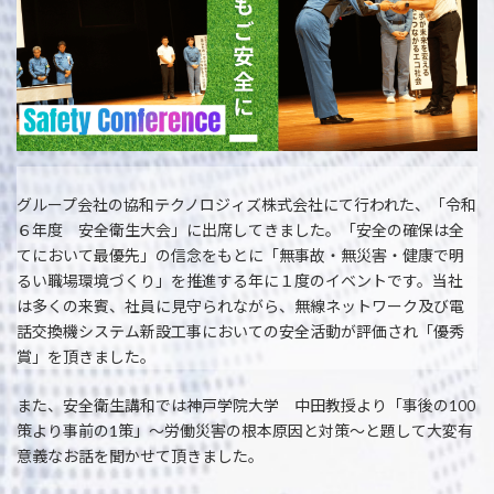
グループ会社の協和テクノロジィズ株式会社にて行われた、「令和
６年度 安全衛生大会」に出席してきました。「安全の確保は全
てにおいて最優先」の信念をもとに「無事故・無災害・健康で明
るい職場環境づくり」を推進する年に１度のイベントです。当社
は多くの来賓、社員に見守られながら、無線ネットワーク及び電
話交換機システム新設工事においての安全活動が評価され「優秀
賞」を頂きました。
また、安全衛生講和では神戸学院大学 中田教授より「事後の100
策より事前の1策」～労働災害の根本原因と対策～と題して大変有
意義なお話を聞かせて頂きました。