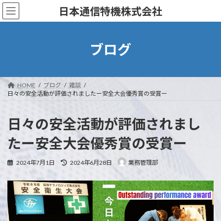
コ
ナ
日本通信特機株式会社
ン
ビ
テ
ゲ
ン
ー
ツ
シ
ブログ
へ
ョ
ス
ン
キ
に
ッ
移
HOME
ブログ
雑談
プ
動
日々の安全活動が評価されましたー安全大会優秀賞の受賞ー
日々の安全活動が評価されまし
たー安全大会優秀賞の受賞ー
最
2024年7月1日
2024年6月28日
業務管理部
終
更
新
日
時
: