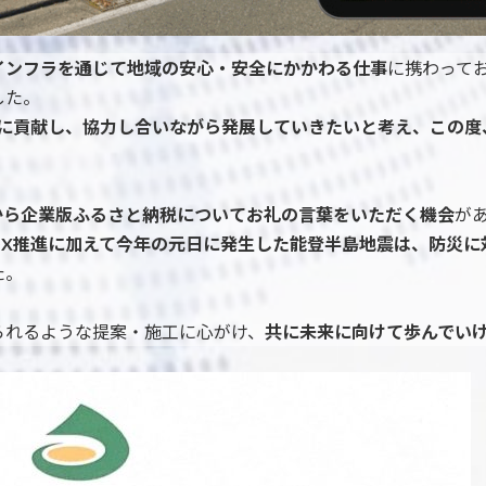
インフラを通じて地域の安心・安全にかかわる仕事
に携わって
した。
進に貢献し、協力し合いながら発展していきたいと考え、この度
から企業版ふるさと納税についてお礼の言葉をいただく機会
が
DX推進に加えて今年の元日に発生した能登半島地震は、防災に
た。
られるような提案・施工に心がけ、
共に未来に向けて歩んでい