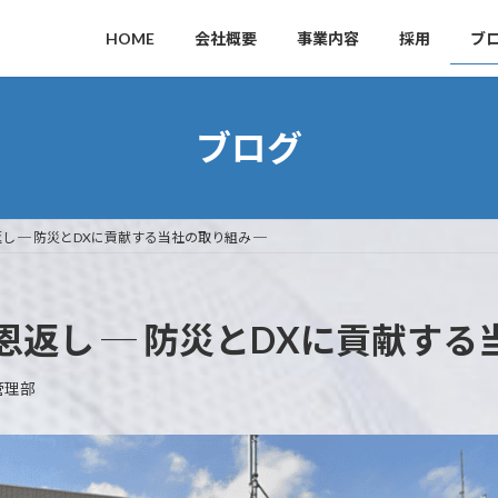
HOME
会社概要
事業内容
採用
ブ
ブログ
 ─ 防災とDXに貢献する当社の取り組み ─
返し ─ 防災とDXに貢献する
管理部