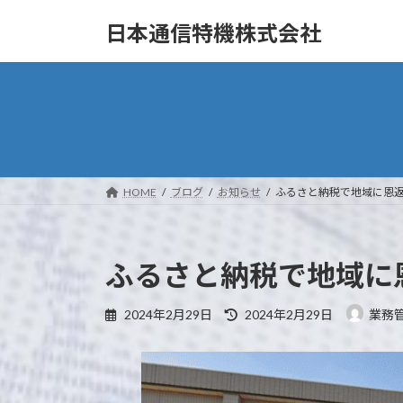
コ
ナ
日本通信特機株式会社
ン
ビ
テ
ゲ
ン
ー
ツ
シ
へ
ョ
ス
ン
キ
に
ッ
移
HOME
ブログ
お知らせ
ふるさと納税で地域に恩返し
プ
動
ふるさと納税で地域に恩
最
2024年2月29日
2024年2月29日
業務
終
更
新
日
時