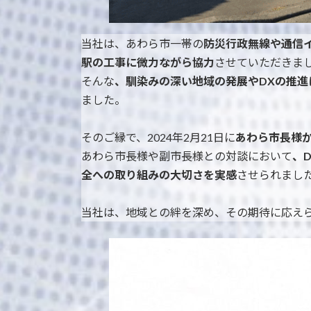
当社は、あわら市一帯の
防災行政無線や通信
駅の工事に微力ながら協力
させていただきま
そんな
、馴染みの深い地域の発展やDXの推
ました。
そのご縁で、2024年2月21日に
あわら市長様
あわら市長様や副市長様との対談において
、
全への取り組みの大切さを実感
させられまし
当社は、地域との絆を深め、その期待に応え