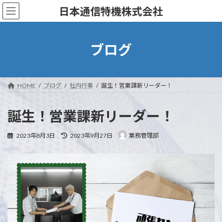
コ
ナ
日本通信特機株式会社
ン
ビ
テ
ゲ
ン
ー
ツ
シ
ブログ
へ
ョ
ス
ン
キ
に
ッ
移
HOME
ブログ
社内行事
誕生！営業課新リーダー！
プ
動
誕生！営業課新リーダー！
最
2023年8月3日
2023年9月27日
業務管理部
終
更
新
日
時
: