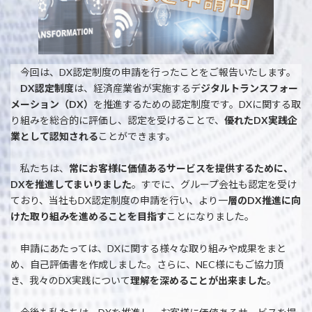
今回は、DX認定制度の申請を行ったことをご報告いたします。
DX認定制度
は、経済産業省が実施するデ
ジタルトランスフォー
メーション（DX）
を推進するための認定制度です。DXに関する取
り組みを総合的に評価し、認定を受けることで、
優れたDX実践企
業として認知される
ことができます。
私たちは、
常にお客様に価値あるサービスを提供するために、
DXを推進してまいりました
。すでに、グループ会社も認定を受け
ており、当社もDX認定制度の申請を行い、より一
層のDX推進に向
けた取り組みを進めることを目指す
ことになりました。
申請にあたっては、DXに関する様々な取り組みや成果をまと
め、自己評価書を作成しました。さらに、NEC様にもご協力頂
き、我々のDX実践について
理解を深めることが出来ました
。