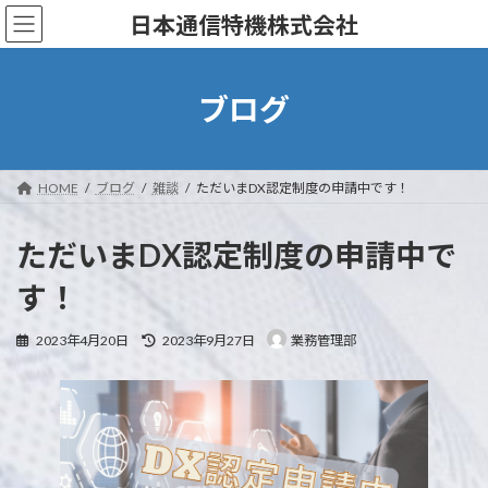
コ
ナ
日本通信特機株式会社
ン
ビ
テ
ゲ
ン
ー
ツ
シ
ブログ
へ
ョ
ス
ン
キ
に
ッ
移
HOME
ブログ
雑談
ただいまDX認定制度の申請中です！
プ
動
ただいまDX認定制度の申請中で
す！
最
2023年4月20日
2023年9月27日
業務管理部
終
更
新
日
時
: